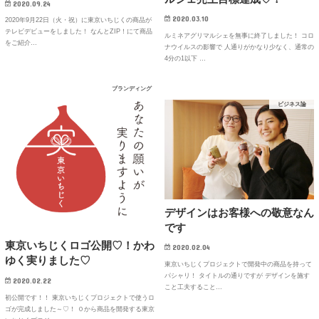
2020.09.24
2020.03.10
2020年9月22日（火・祝）に東京いちじくの商品が
テレビデビューをしました！ なんとZIP！にて商品
ルミネアグリマルシェを無事に終了しました！ コロ
をご紹介…
ナウイルスの影響で 人通りがかなり少なく、通常の
4分の1以下 …
ブランディング
ビジネス論
デザインはお客様への敬意なん
です
東京いちじくロゴ公開♡！かわ
2020.02.04
ゆく実りました♡
東京いちじくプロジェクトで開発中の商品を持って
パシャリ！ タイトルの通りですが デザインを施す
2020.02.22
こと工夫すること…
初公開です！！ 東京いちじくプロジェクトで使うロ
ゴが完成しました～♡！ ０から商品を開発する東京