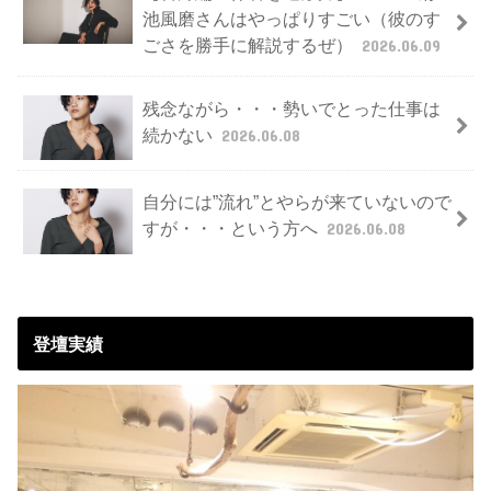
池風磨さんはやっぱりすごい（彼のす
ごさを勝手に解説するぜ）
2026.06.09
残念ながら・・・勢いでとった仕事は
続かない
2026.06.08
自分には”流れ”とやらが来ていないので
すが・・・という方へ
2026.06.08
登壇実績