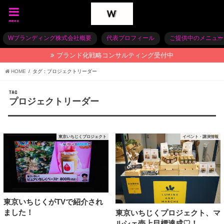
menu
Wブランディング株式会社概要
代表プロフィール
ご提供中のメニュー
ブランド化戦略コンサルティング受付中
HOME
タグ : プロジェクトリーダー
TAG
プロジェクトリーダー
東京いちじくプロジェクト
イベント・講演情報
東京いちじくがTVで紹介され
ました！
東京いちじくプロジェクト、マ
ルシェ売上目標達成♡！