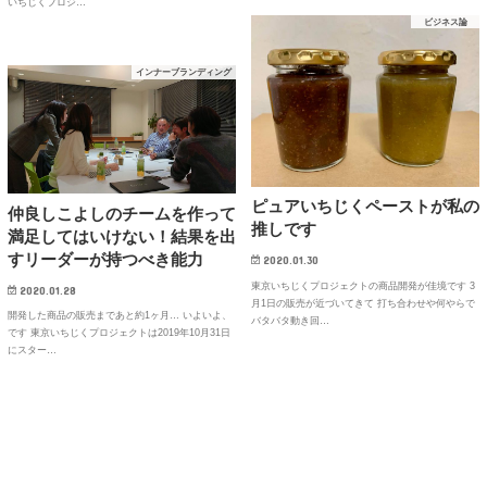
いちじくプロジ…
ビジネス論
インナーブランディング
ピュアいちじくペーストが私の
仲良しこよしのチームを作って
推しです
満足してはいけない！結果を出
すリーダーが持つべき能力
2020.01.30
東京いちじくプロジェクトの商品開発が佳境です 3
2020.01.28
月1日の販売が近づいてきて 打ち合わせや何やらで
開発した商品の販売まであと約1ヶ月… いよいよ、
バタバタ動き回…
です 東京いちじくプロジェクトは2019年10月31日
にスター…