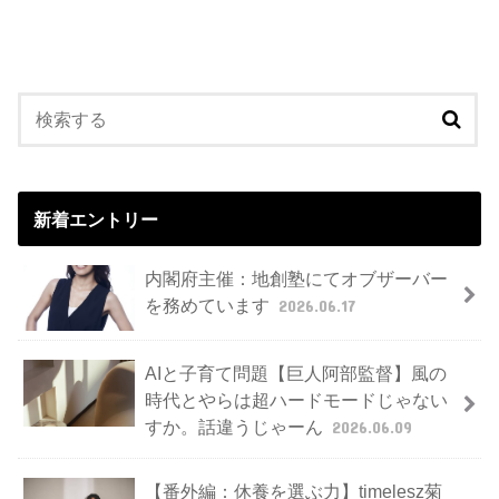
新着エントリー
内閣府主催：地創塾にてオブザーバー
を務めています
2026.06.17
AIと子育て問題【巨人阿部監督】風の
時代とやらは超ハードモードじゃない
すか。話違うじゃーん
2026.06.09
【番外編：休養を選ぶ力】timelesz菊