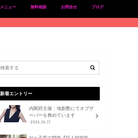
のメニュー
無料相談
お問合せ
ブログ
新着エントリー
内閣府主催：地創塾にてオブザ
ーバーを務めています
2026.06.17