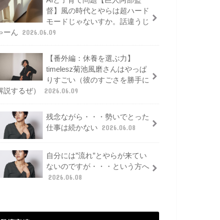
AIと子育て問題【巨人阿部監
督】風の時代とやらは超ハード
モードじゃないすか。話違うじ
ゃーん
2026.06.09
【番外編：休養を選ぶ力】
timelesz菊池風磨さんはやっぱ
りすごい（彼のすごさを勝手に
解説するぜ）
2026.06.09
残念ながら・・・勢いでとった
仕事は続かない
2026.06.08
自分には”流れ”とやらが来てい
ないのですが・・・という方へ
2026.06.08