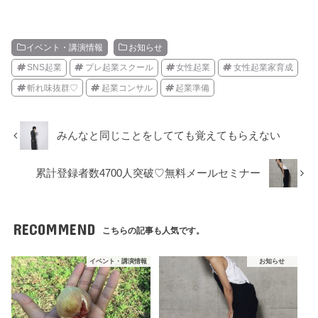
イベント・講演情報
お知らせ
SNS起業
プレ起業スクール
女性起業
女性起業家育成
斬れ味抜群♡
起業コンサル
起業準備
みんなと同じことをしてても覚えてもらえない
累計登録者数4700人突破♡無料メールセミナー
RECOMMEND
こちらの記事も人気です。
イベント・講演情報
お知らせ