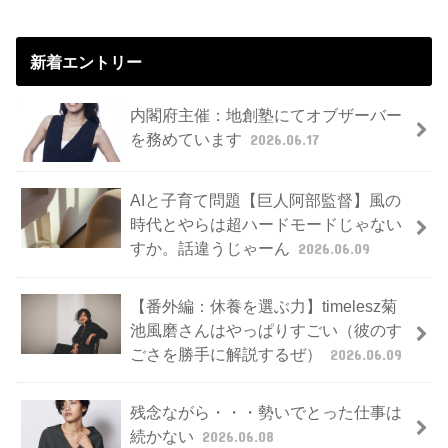
新着エントリー
内閣府主催：地創塾にてオブザーバー
を務めています
2026.06.17
AIと子育て問題【巨人阿部監督】風の
時代とやらは超ハードモードじゃない
すか。話違うじゃーん
2026.06.09
【番外編：休養を選ぶ力】timelesz菊
池風磨さんはやっぱりすごい（彼のす
ごさを勝手に解説するぜ）
2026.06.09
残念ながら・・・勢いでとった仕事は
続かない
2026.06.08