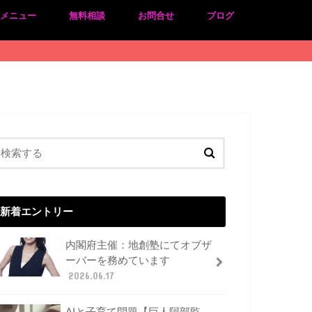
のメニュー
無料相談
お問合せ
ブログ
新着エントリー
内閣府主催：地創塾にてオブザ
ーバーを務めています
2026.06.17