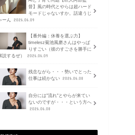
AIと子育て問題【巨人阿部監
督】風の時代とやらは超ハード
モードじゃないすか。話違うじ
ゃーん
2026.06.09
【番外編：休養を選ぶ力】
timelesz菊池風磨さんはやっぱ
りすごい（彼のすごさを勝手に
解説するぜ）
2026.06.09
残念ながら・・・勢いでとった
仕事は続かない
2026.06.08
自分には”流れ”とやらが来てい
ないのですが・・・という方へ
2026.06.08