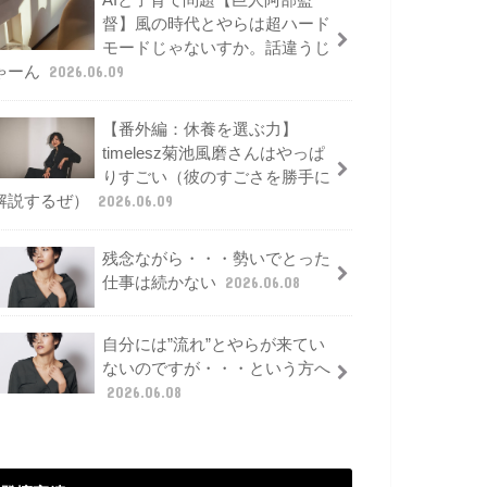
AIと子育て問題【巨人阿部監
督】風の時代とやらは超ハード
モードじゃないすか。話違うじ
ゃーん
2026.06.09
【番外編：休養を選ぶ力】
timelesz菊池風磨さんはやっぱ
りすごい（彼のすごさを勝手に
解説するぜ）
2026.06.09
残念ながら・・・勢いでとった
仕事は続かない
2026.06.08
自分には”流れ”とやらが来てい
ないのですが・・・という方へ
2026.06.08