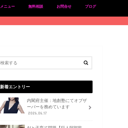
のメニュー
無料相談
お問合せ
ブログ
新着エントリー
内閣府主催：地創塾にてオブザ
ーバーを務めています
2026.06.17