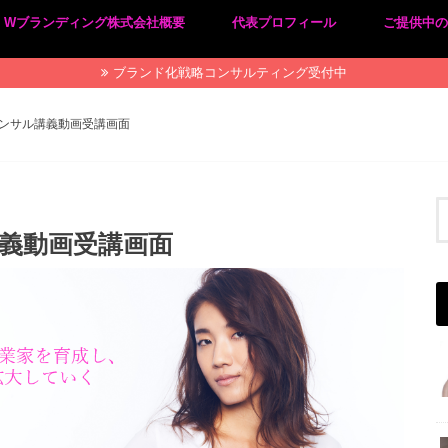
Wブランディング株式会社概要
代表プロフィール
ご提供中
プライバシーポリシー
特定商取引法に基づく表記
ブランド化戦略コンサルティング受付中
ンサル講義動画受講画面
講義動画受講画面