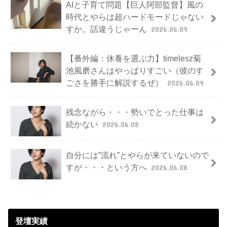
AIと子育て問題【巨人阿部監督】風の
時代とやらは超ハードモードじゃない
すか。話違うじゃーん
2026.06.09
【番外編：休養を選ぶ力】timelesz菊
池風磨さんはやっぱりすごい（彼のす
ごさを勝手に解説するぜ）
2026.06.09
残念ながら・・・勢いでとった仕事は
続かない
2026.06.08
自分には”流れ”とやらが来ていないので
すが・・・という方へ
2026.06.08
登壇実績