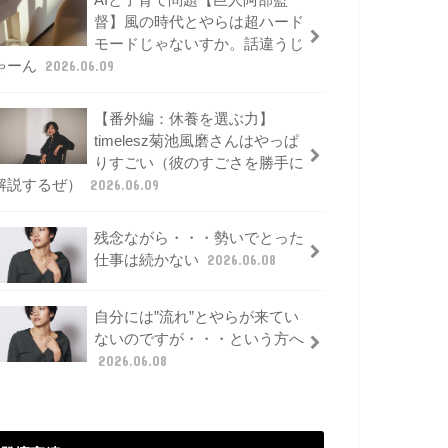
AIと子育て問題【巨人阿部監
督】風の時代とやらは超ハード
モードじゃないすか。話違うじ
ゃーん
2026.06.09
【番外編：休養を選ぶ力】
timelesz菊池風磨さんはやっぱ
りすごい（彼のすごさを勝手に
解説するぜ）
2026.06.09
残念ながら・・・勢いでとった
仕事は続かない
2026.06.08
自分には”流れ”とやらが来てい
ないのですが・・・という方へ
2026.06.08