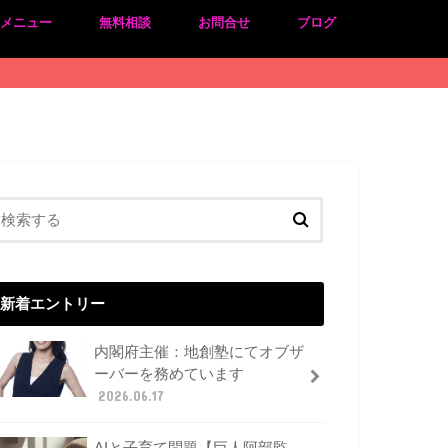
のメニュー
無料相談
お問合せ
ブログ
新着エントリー
内閣府主催：地創塾にてオブザ
ーバーを務めています
2026.06.17