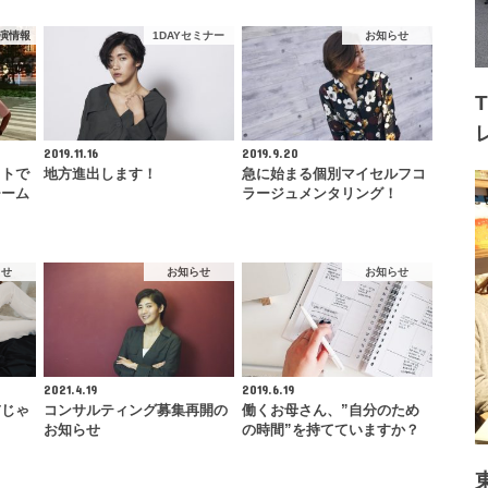
演情報
1DAYセミナー
お知らせ
2019.11.16
2019.9.20
クトで
地方進出します！
急に始まる個別マイセルフコ
チーム
ラージュメンタリング！
らせ
お知らせ
お知らせ
2021.4.19
2019.6.19
前じゃ
コンサルティング募集再開の
働くお母さん、”自分のため
お知らせ
の時間”を持てていますか？