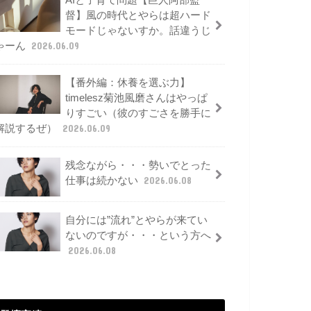
AIと子育て問題【巨人阿部監
督】風の時代とやらは超ハード
モードじゃないすか。話違うじ
ゃーん
2026.06.09
【番外編：休養を選ぶ力】
timelesz菊池風磨さんはやっぱ
りすごい（彼のすごさを勝手に
解説するぜ）
2026.06.09
残念ながら・・・勢いでとった
仕事は続かない
2026.06.08
自分には”流れ”とやらが来てい
ないのですが・・・という方へ
2026.06.08