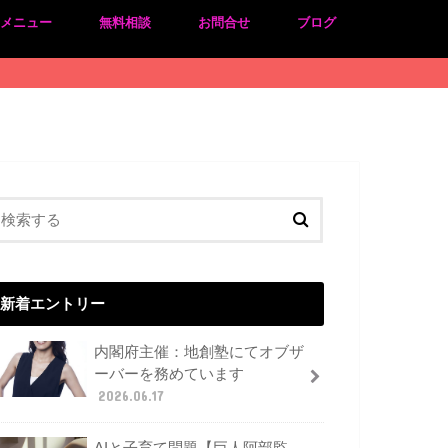
のメニュー
無料相談
お問合せ
ブログ
新着エントリー
内閣府主催：地創塾にてオブザ
ーバーを務めています
2026.06.17