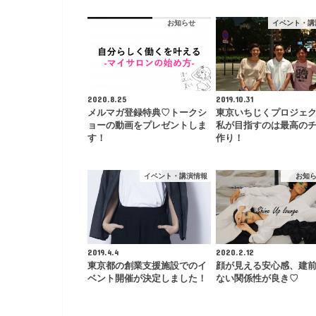
お知らせ
イベント・講
2020.8.25
2019.10.31
メルマガ登録特典♡トークシ
東京いちじくプロジェ
ョーの動画をプレゼントしま
私が目指すのは最高の
す！
作り！
イベント・講演情報
お知
2019.4.4
2020.2.12
東京都の創業支援施設でのイ
顔が見える安心感、建
ベント開催が決定しました！
ない関係性が良き♡