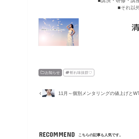
■
講演・研修・講
■
それ以
お知らせ
斬れ味抜群♡
11月～個別メンタリングの値上げとW
RECOMMEND
こちらの記事も人気です。