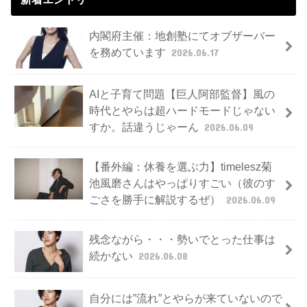
内閣府主催：地創塾にてオブザーバー
を務めています
2026.06.17
AIと子育て問題【巨人阿部監督】風の
時代とやらは超ハードモードじゃない
すか。話違うじゃーん
2026.06.09
【番外編：休養を選ぶ力】timelesz菊
池風磨さんはやっぱりすごい（彼のす
ごさを勝手に解説するぜ）
2026.06.09
残念ながら・・・勢いでとった仕事は
続かない
2026.06.08
自分には”流れ”とやらが来ていないので