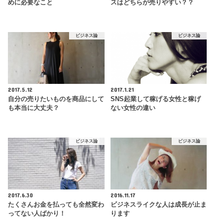
めに必要なこと
スはどちらが売りやすい？？
ビジネス論
ビジネス論
2017.5.12
2017.1.21
自分の売りたいものを商品にして
SNS起業して稼げる女性と稼げ
も本当に大丈夫？
ない女性の違い
ビジネス論
ビジネス論
2017.6.30
2016.11.17
たくさんお金を払っても全然変わ
ビジネスライクな人は成長が止ま
ってない人ばかり！
ります