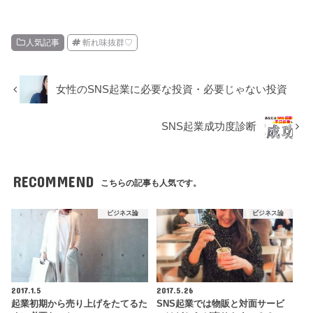
人気記事
斬れ味抜群♡
女性のSNS起業に必要な投資・必要じゃない投資
SNS起業成功度診断
RECOMMEND
こちらの記事も人気です。
ビジネス論
ビジネス論
2017.1.5
2017.5.26
起業初期から売り上げをたてるた
SNS起業では物販と対面サービ