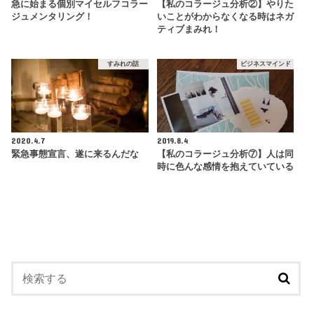
急に始まる個別マイセルフコラー
【私のコラージュ分析②】やりた
ジュメンタリング！
いことがわからなくなる時はネガ
ティブまみれ！
すみれの話
ビジネスマインド
2020.4.7
2019.8.4
緊急事態宣言、遂に来るんだな
【私のコラージュ分析⑦】人は同
時に色んな感情を抱えていている