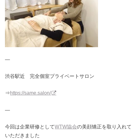
—
渋谷駅近 完全個室プライベートサロン
⇒
https://same.salon/
—
今回は企業研修として
WTW協会
の美顔矯正を取り入れて
いただき
ました