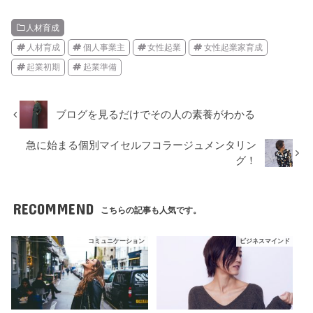
人材育成
人材育成
個人事業主
女性起業
女性起業家育成
起業初期
起業準備
ブログを見るだけでその人の素養がわかる
急に始まる個別マイセルフコラージュメンタリン
グ！
RECOMMEND
こちらの記事も人気です。
コミュニケーション
ビジネスマインド