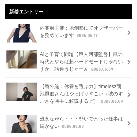
新着エントリー
内閣府主催：地創塾にてオブザーバー
を務めています
2026.06.17
AIと子育て問題【巨人阿部監督】風の
時代とやらは超ハードモードじゃない
すか。話違うじゃーん
2026.06.09
【番外編：休養を選ぶ力】timelesz菊
池風磨さんはやっぱりすごい（彼のす
ごさを勝手に解説するぜ）
2026.06.09
残念ながら・・・勢いでとった仕事は
続かない
2026.06.08