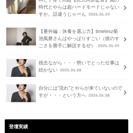
時代とやらは超ハードモードじゃない
すか。話違うじゃーん
2026.06.09
【番外編：休養を選ぶ力】timelesz菊
池風磨さんはやっぱりすごい（彼のす
ごさを勝手に解説するぜ）
2026.06.09
残念ながら・・・勢いでとった仕事は
続かない
2026.06.08
自分には”流れ”とやらが来ていないので
すが・・・という方へ
2026.06.08
登壇実績