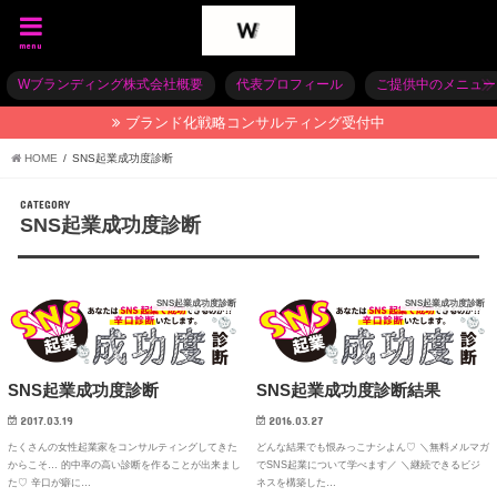
menu
Wブランディング株式会社概要
代表プロフィール
ご提供中のメニュー
ブランド化戦略コンサルティング受付中
HOME
SNS起業成功度診断
CATEGORY
SNS起業成功度診断
SNS起業成功度診断
SNS起業成功度診断
SNS起業成功度診断
SNS起業成功度診断結果
2017.03.19
2016.03.27
たくさんの女性起業家をコンサルティングしてきた
どんな結果でも恨みっこナシよん♡ ＼無料メルマガ
からこそ… 的中率の高い診断を作ることが出来まし
でSNS起業について学べます／ ＼継続できるビジ
た♡ 辛口が癖に…
ネスを構築した…