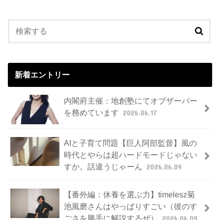
新着エントリー
内閣府主催：地創塾にてオブザーバー
を務めています
2026.06.17
AIと子育て問題【巨人阿部監督】風の
時代とやらは超ハードモードじゃない
すか。話違うじゃーん
2026.06.09
【番外編：休養を選ぶ力】timelesz菊
池風磨さんはやっぱりすごい（彼のす
ごさを勝手に解説するぜ）
2026.06.09