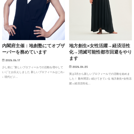
内閣府主催：地創塾にてオブザ
地方創生×女性活躍→経済活性
ーバーを務めています
化→消滅可能性都市回避をやり
ます
2026.06.17
2026.04.25
少し前に ”新しいプロフィールでの活動を増やして
いく”とお伝えしました 新しいプロフィールはこれ↓
実は3月から新しいプロフィールでの活動を始めま
↓ 現代ビジ…
した！ 数年間言い続けてきている 地方創生×女性活
躍→経済活性化…