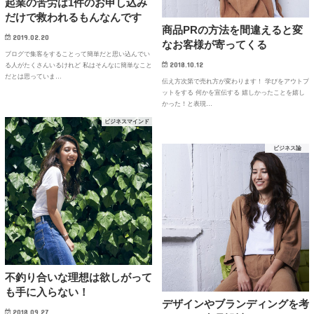
起業の苦労は1件のお申し込み
だけで救われるもんなんです
商品PRの方法を間違えると変
2019.02.20
なお客様が寄ってくる
ブログで集客をすることって簡単だと思い込んでい
2018.10.12
る人がたくさんいるけれど 私はそんなに簡単なこと
だとは思っていま…
伝え方次第で売れ方が変わります！ 学びをアウトプ
ットをする 何かを宣伝する 嬉しかったことを嬉し
かった！と表現…
ビジネスマインド
ビジネス論
不釣り合いな理想は欲しがって
も手に入らない！
デザインやブランディングを考
2018.09.27