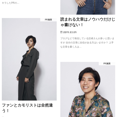
キラしたPRの…
読まれる文章はノウハウだけじ
PR施策
ゃ書けない！
2019.03.09
ブログなどで発信している読者さんが多いと思いま
すが 自分の文章に自信がある方はいますか？ 上手
な文章を書く人は…
PR施策
ファンとカモリストは全然違
う！