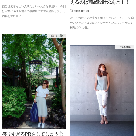
えるのは商品設計のあと！！
自分は素晴らしい人間だという大きな勘違い！ 今日
2018.09.04
は実際に WTW協会の事務所にて認定講師と話した
内容を元に書い…
かっこつけるのは中身を整えてからにしましょう 自
分のブランドロゴはどんなデザインにしようかな？
HPはどんな風…
ビジネス論
ビジネス論
盛りすぎるPRをしてしまう心