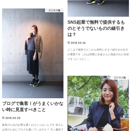
ビジネス論
SNS起業で無料で提供するも
のとそうでないものの線引き
は？
2018.02.26
どこまで無料でどこから有料にする？線引きの仕方
が重要です これは実際に生徒さんに相談された内容
です というかこ…
ビジネス論
ブログで集客！がうまくいかな
い時に見直すべきこと
2018.02.20
集客のための記事を書くわけじゃないんです 皆さん
は何のためにブログを書いていますか？ 元々趣味で