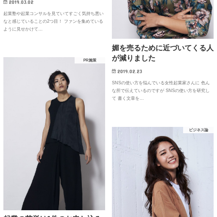
2019.03.02
起業塾や起業コンサルを見ていてすごく気持ち悪い
なと感じていることの2つ目！ ファンを集めている
ように見せかけて…
媚を売るために近づいてくる人
が減りました
PR施策
2019.02.23
SNSの使い方を悩んでいる女性起業家さんに 色ん
な所で伝えているのですが SNSの使い方を研究し
て 書く文章を…
ビジネス論