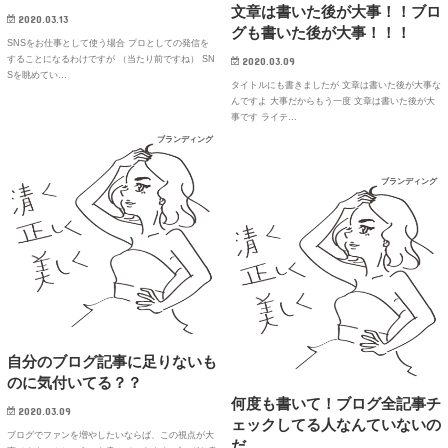
文章は書いた後が大事！！ブロ
2020.03.13
グも書いた後が大事！！！
SNSをお仕事として使う場合 プロとしての発信を
することになるわけですが （当たり前ですね） SN
2020.03.09
Sを眺めてい…
タイトルにも書きましたが 文章は書いた後が大事な
んですよ 大事だからもう一度 文章は書いた後が大
事です ライテ…
ブランディング
ブランディング
自分のブログ記事に足りないも
のに気付いてる？？
何度も書いて！ブログ全記事チ
2020.03.09
ェックしてる人なんていないの
ブログでファンを増やしたいならば、この視点が大
だ