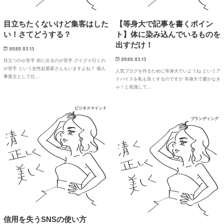
目立ちたくないけど集客はした
【等身大で記事を書くポイン
い！さてどうする？
ト】体に染み込んでいるものを
出すだけ！
2020.03.13
2020.03.13
目立つのが苦手 前に出るのが苦手 グイグイ行くの
が苦手 という女性起業家さんもいますよね？ 個人
人気ブログを作るために等身大でいようね というア
事業主として仕…
ドバイスを私も良くするのですが 等身大で書かなき
ゃ！と意識して…
ビジネスマインド
ブランディング
信用を失うSNSの使い方