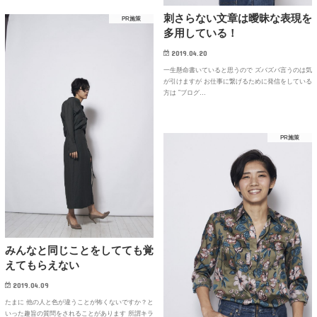
刺さらない文章は曖昧な表現を
PR施策
多用している！
2019.04.20
一生懸命書いていると思うので ズバズバ言うのは気
が引けますが お仕事に繋げるために発信をしている
方は ”ブログ…
PR施策
みんなと同じことをしてても覚
えてもらえない
2019.04.09
たまに 他の人と色が違うことが怖くないですか？と
いった趣旨の質問をされることがあります 所謂キラ