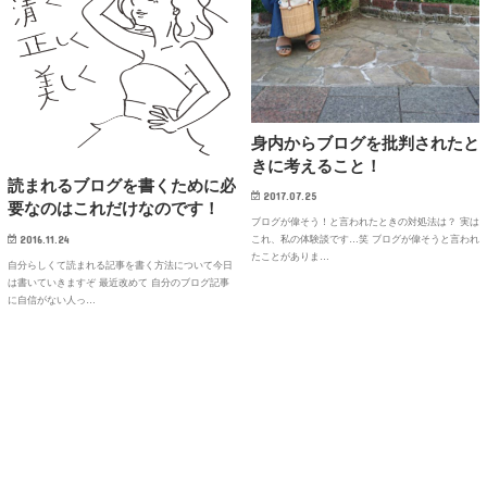
身内からブログを批判されたと
きに考えること！
読まれるブログを書くために必
2017.07.25
要なのはこれだけなのです！
ブログが偉そう！と言われたときの対処法は？ 実は
2016.11.24
これ、私の体験談です…笑 ブログが偉そうと言われ
たことがありま…
自分らしくて読まれる記事を書く方法について今日
は書いていきますぞ 最近改めて 自分のブログ記事
に自信がない人っ…