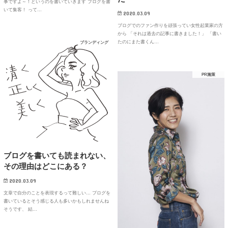
事ですよ～！というのを書いていきます ブログを書
いて集客！ って…
2020.03.09
ブログでのファン作りを頑張ってい女性起業家の方
から 「それは過去の記事に書きました！」 「書い
たのにまた書くん…
ブランディング
PR施策
ブログを書いても読まれない、
その理由はどこにある？
2020.03.09
文章で自分のことを表現するって難しい… ブログを
書いているとそう感じる人も多いかもしれませんね
そうです、 結…