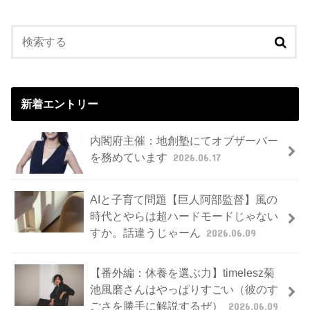
新着エントリー
内閣府主催：地創塾にてオブザーバー
を務めています
2026.06.17
AIと子育て問題【巨人阿部監督】風の
時代とやらは超ハードモードじゃない
すか。話違うじゃーん
2026.06.09
【番外編：休養を選ぶ力】timelesz菊
池風磨さんはやっぱりすごい（彼のす
ごさを勝手に解説するぜ）
2026.06.09