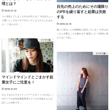
理とは？
目先の売上のためにその場限り
2018.07.12
のPRを繰り返すと起業は失敗
する
つい誇張してしまう人の心の中とは？ 今日はちょっ
と痛いところをグサグサやってしまうかもしれませ
2018.04.10
ん！ ごめんなさ…
煽って売ることの危険性に気付いている？ 今日もめ
っちゃ大事なことを書きます 集客について絶対に覚
えておいて欲し…
ビジネス論
ビジネス論
マインドマインドとごまかす起
業女子にご注意を！
2018.03.09
なんでもかんでもマインドワークをくっつけるな こ
のテーマも女性起業家育成スクールの生徒さんにお
話しした内容です…