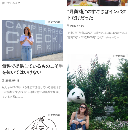
書いているんで…
”月商7桁”のすごさはインパク
トだけだった
ビジネス論
2017.12.24
”月商7桁””年収1000万”に惹かれるのにはわけがある
”月商7桁”・”年収1000万” この2つのキーワー…
ビジネス論
無料で提供しているものこそ手
を抜いてはいけない
2017.09.18
私たちがSNSやHPを通じて発信している情報はす
べて無料ですよね SNS起業ではこの無料で発信し
ている内容によ…
ビジネス論